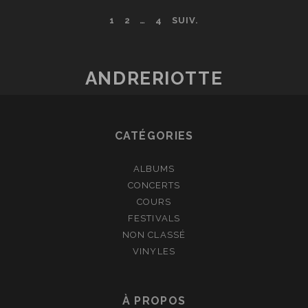
PLATINES
PAGINATION
1
2
…
4
SUIV.
VINYLES
DESIGN
DES
ET
DECORATIVES
PUBLICATIONS
ANDRERIOTTE
:
COMMENT
CHOISIR
CATÉGORIES
LE
MODELE
ALBUMS
PARFAIT
CONCERTS
POUR
COURS
VOTRE
FESTIVALS
SALON
NON CLASSÉ
VINYLES
À PROPOS