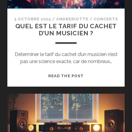
LA
CHANTEUSE
AMANDINE
3 OCTOBRE 2025
/
ANDRERIOTTE
/
CONCERTS
BOURGEOIS
QUEL EST LE TARIF DU CACHET
ET
D’UN MUSICIEN ?
SES
RACINES
MUSICALES
Déterminer le tarif du cachet d’un musicien n’est
pas une science exacte, car de nombreux…
QUEL
READ THE POST
EST
LE
TARIF
DU
CACHET
D’UN
MUSICIEN
?