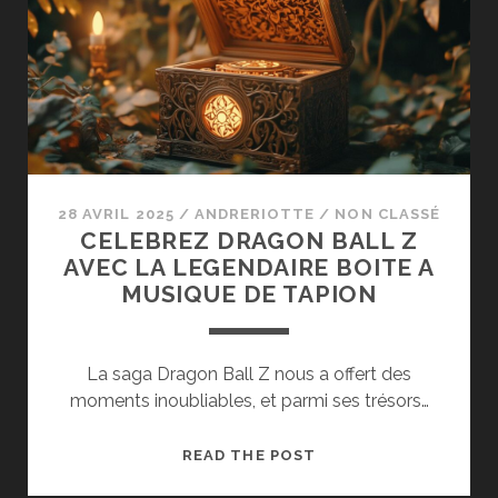
LA
DISTORSION
DE
VOTRE
AMPLIS
HI-
FI
STEREO
28 AVRIL 2025
/
ANDRERIOTTE
/
NON CLASSÉ
CELEBREZ DRAGON BALL Z
AVEC LA LEGENDAIRE BOITE A
MUSIQUE DE TAPION
La saga Dragon Ball Z nous a offert des
moments inoubliables, et parmi ses trésors…
CELEBREZ
READ THE POST
DRAGON