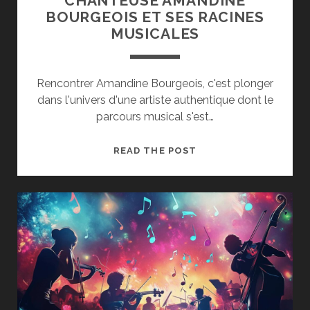
CHANTEUSE AMANDINE
BOURGEOIS ET SES RACINES
MUSICALES
Rencontrer Amandine Bourgeois, c'est plonger
dans l'univers d'une artiste authentique dont le
parcours musical s'est…
L’EMPREINTE
READ THE POST
DU
ROCK
FRANÇAIS
SUR
SA
CARRIÈRE
:
RENCONTRE
AVEC