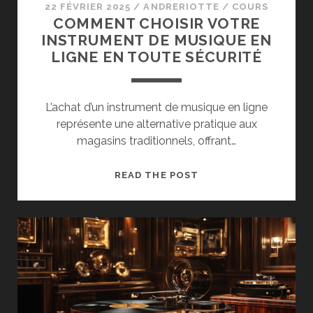
22 FÉVRIER 2025
/
ANDRERIOTTE
/
COURS
COMMENT CHOISIR VOTRE
INSTRUMENT DE MUSIQUE EN
LIGNE EN TOUTE SÉCURITÉ
L’achat d’un instrument de musique en ligne
représente une alternative pratique aux
magasins traditionnels, offrant…
COMMENT
READ THE POST
CHOISIR
VOTRE
INSTRUMENT
DE
MUSIQUE
EN
LIGNE
EN