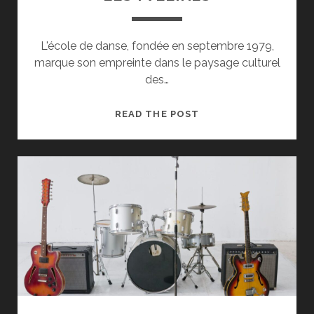
L'école de danse, fondée en septembre 1979,
marque son empreinte dans le paysage culturel
des…
LES
READ THE POST
EVENEMENTS
FESTIFS
DE
KRIS
DANCE
QUI
FONT
VIBRER
LES
YVELINES