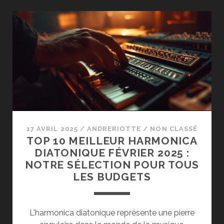
BALL
Z
AVEC
LA
LEGENDAIRE
BOITE
A
MUSIQUE
DE
TAPION
17 AVRIL 2025
/
ANDRERIOTTE
/
NON CLASSÉ
TOP 10 MEILLEUR HARMONICA
DIATONIQUE FÉVRIER 2025 :
NOTRE SÉLECTION POUR TOUS
LES BUDGETS
L'harmonica diatonique représente une pierre